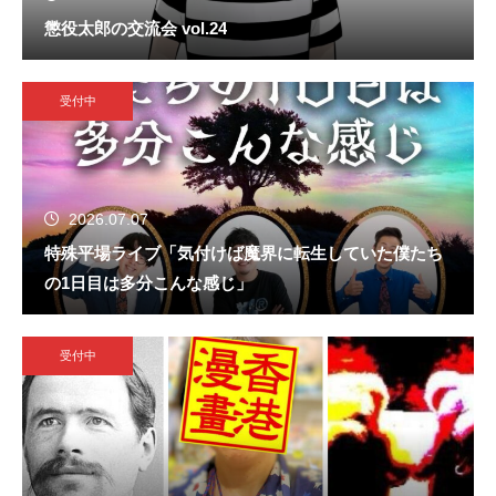
懲役太郎の交流会 vol.24
受付中
2026.07.07
特殊平場ライブ「気付けば魔界に転生していた僕たち
の1日目は多分こんな感じ」
受付中