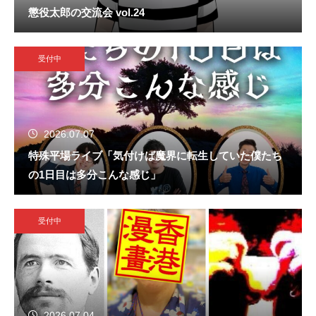
懲役太郎の交流会 vol.24
受付中
2026.07.07
特殊平場ライブ「気付けば魔界に転生していた僕たち
の1日目は多分こんな感じ」
受付中
2026.07.04