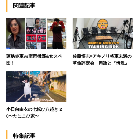
関連記事
蓮舫赤軍vs室岡徹郎&女スペ
佐藤悟志×アキノリ将軍未満の
団！
革命評定会 輿論と『情況』
小日向由衣の七転び八起き 2
0〜たにこひ家〜
特集記事