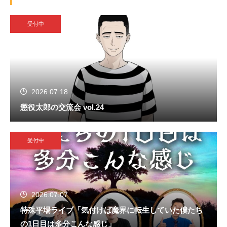
受付中
2026.07.18
懲役太郎の交流会 vol.24
受付中
2026.07.07
特殊平場ライブ「気付けば魔界に転生していた僕たち
の1日目は多分こんな感じ」