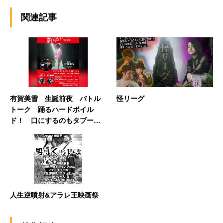
関連記事
有賀美雪 生誕前夜 バトル
怪リーグ
トーク 踊るハードボイル
ド！ 口にするのもタブーで
すが皆、喋りまーす
人生逆噴射&アラレ王映画祭