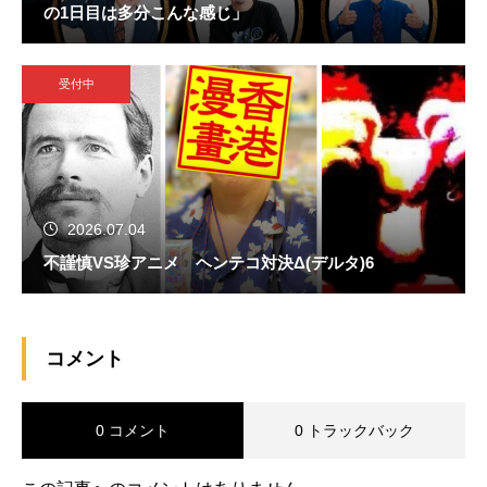
の1日目は多分こんな感じ」
受付中
2026.07.04
不謹慎VS珍アニメ ヘンテコ対決Δ(デルタ)6
コメント
0 コメント
0 トラックバック