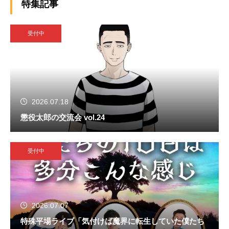
特集記事
受付中
2026.07.18
懲役太郎の交流会 vol.24
受付中
2026.07.07
特殊平場ライブ「気付けば魔界に転生していた僕たち