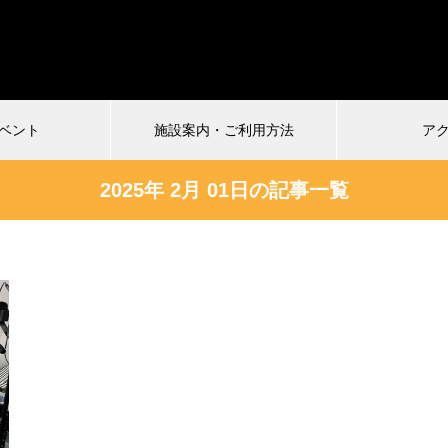
ベント
施設案内・ご利用方法
ア
2025年 2月 01日の記事一覧
受付中
026.07.04
2024.12.22
慎VS珍アニメ ヘンテコ対決
馬王〜酒と馬と鮨と女〜vol.2
ルタ)6
まもなく配信終了