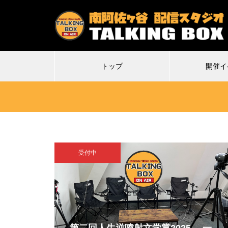
トップ
開催イ
受付中
2026.07.07
2
特殊平場ライブ「気付けば魔界に
不謹
転生していた僕たちの1日目は多分
Δ(デ
こんな感じ」