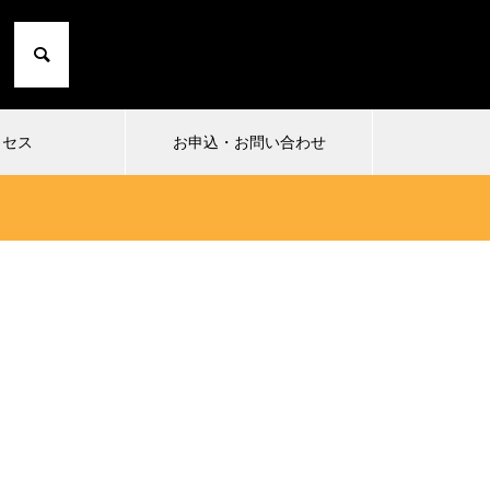
クセス
お申込・お問い合わせ
2024.10.01
2024
1
小日向由衣の七転び八起き 20〜た
まったり
にこひ家〜