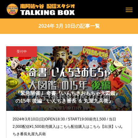
2024年 3月 10日の記事一覧
受付中
『緊急開催！ 奇書『いんちきおもちゃ大図鑑』
の15年 後編 いんちき番長 ＆ 丸屋九兵衛』
2024年3月10日(日)OPEN18:30 / START19:00前売1,500 / 当日
2,000配信¥1,500前売購入はこちら配信購入はこちら【出演】いん
ちき番長丸屋九兵衛